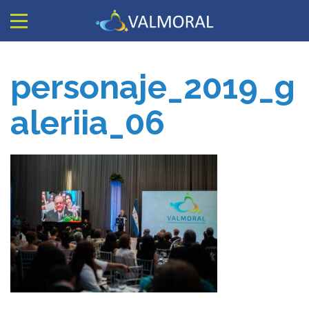
personaje_2019_g
aleriia_06