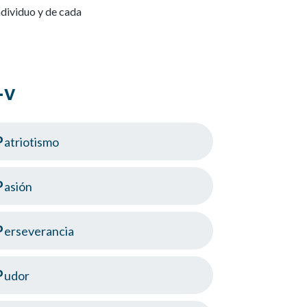
ndividuo y de cada
-v
Patriotismo
Pasión
Perseverancia
Pudor