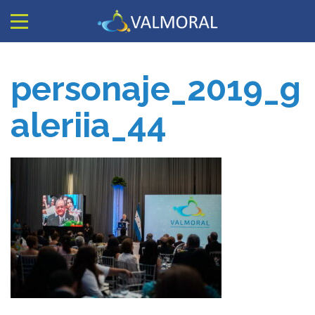
personaje_2019_g
aleriia_44