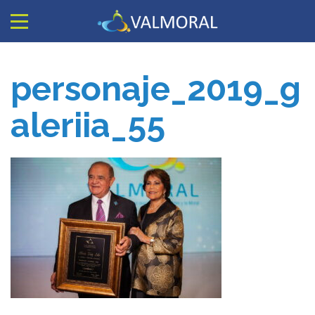
personaje_2019_g
aleriia_55